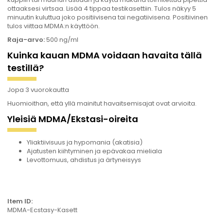
ottaaksesi virtsaa. Lisää 4 tippaa testikasettiin. Tulos näkyy 5
minuutin kuluttua joko positiivisena tai negatiivisena. Positiivinen
tulos viittaa MDMA:n käyttöön.
Raja-arvo:
500 ng/ml
Kuinka kauan MDMA voidaan havaita tällä
testillä?
Jopa 3 vuorokautta
Huomioithan, että yllä mainitut havaitsemisajat ovat arvioita.
Yleisiä MDMA/Ekstasi-oireita
Yliaktiivisuus ja hypomania (akatisia)
Ajatusten kiihtyminen ja epävakaa mieliala
Levottomuus, ahdistus ja ärtyneisyys
Item ID:
MDMA-Ecstasy-Kasett