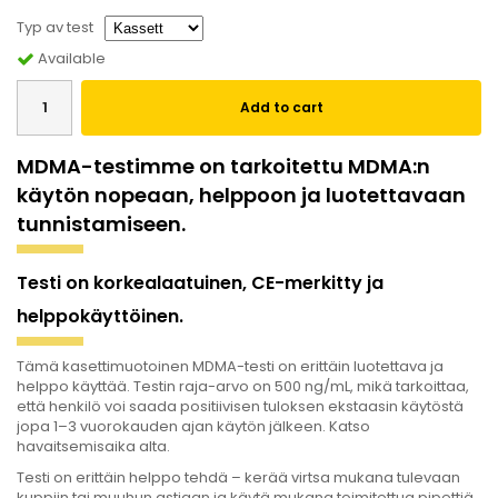
Typ av test
Available
Add to cart
MDMA-testimme on tarkoitettu MDMA:n
käytön nopeaan, helppoon ja luotettavaan
tunnistamiseen.
Testi on korkealaatuinen, CE-merkitty ja
helppokäyttöinen.
Tämä kasettimuotoinen MDMA-testi on erittäin luotettava ja
helppo käyttää. Testin raja-arvo on 500 ng/mL, mikä tarkoittaa,
että henkilö voi saada positiivisen tuloksen ekstaasin käytöstä
jopa 1–3 vuorokauden ajan käytön jälkeen. Katso
havaitsemisaika alta.
Testi on erittäin helppo tehdä – kerää virtsa mukana tulevaan
kuppiin tai muuhun astiaan ja käytä mukana toimitettua pipettiä