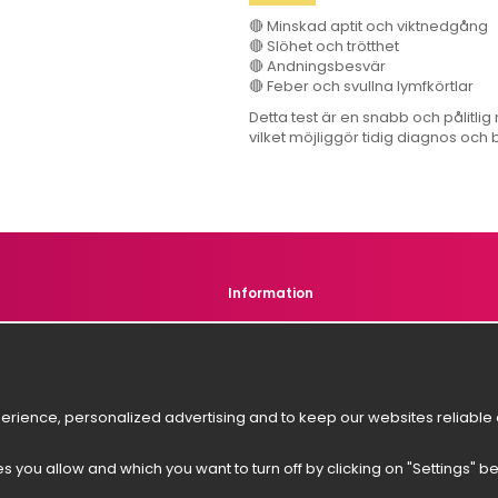
🔴 Minskad aptit och viktnedgång
🔴 Slöhet och trötthet
🔴 Andningsbesvär
🔴 Feber och svullna lymfkörtlar
Detta test är en snabb och pålitl
vilket möjliggör tidig diagnos och
Information
s
About us
r service
News
Newsletter
rience, personalized advertising and to keep our websites reliable a
es you allow and which you want to turn off by clicking on "Settings" b