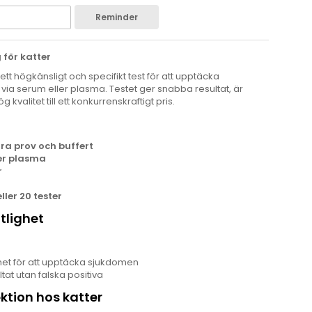
Reminder
g för katter
ett högkänsligt och specifikt test för att upptäcka
ia serum eller plasma. Testet ger snabba resultat, är
kvalitet till ett konkurrenskraftigt pris.
ara prov och buffert
er plasma
r
ller 20 tester
itlighet
het för att upptäcka sjukdomen
tat utan falska positiva
ktion hos katter