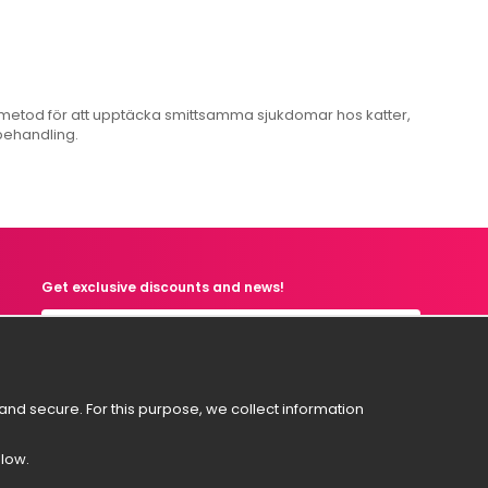
ig metod för att upptäcka smittsamma sjukdomar hos katter,
 behandling.
Get exclusive discounts and news!
Svenska
nd secure. For this purpose, we collect information
English
Suomi
elow.
Norsk