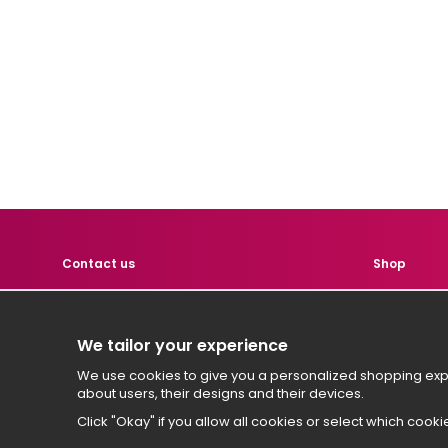
Contact us
Shop
Contact us if you have any
Product
questions!
Custome
We tailor your experience
Terms
hej
@hemtest.se
We use cookies to give you a personalized shopping expe
Sign in
about users, their designs and their devices.
Click "Okay" if you allow all cookies or select which cooki