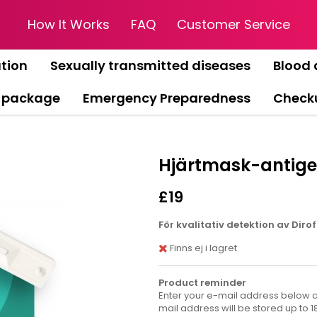
How It Works
FAQ
Customer Service
tion
Sexually transmitted diseases
Blood 
 package
Emergency Preparedness
Check
Hjärtmask-antigen
£19
För kvalitativ detektion av Dirof
Finns ej i lagret
Product reminder
Enter your e-mail address below an
mail address will be stored up to 1