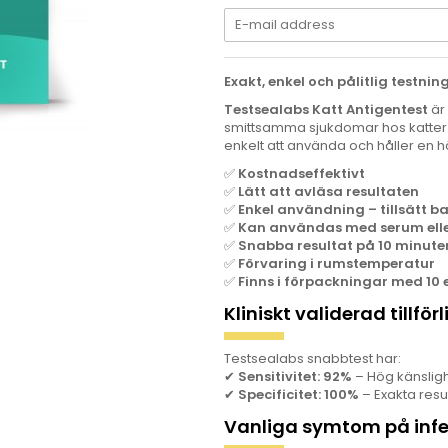
Exakt, enkel och pålitlig testnin
Testsealabs Katt Antigentest
är 
smittsamma sjukdomar hos katter v
enkelt att använda och håller en hög 
✅
Kostnadseffektivt
✅
Lätt att avläsa resultaten
✅
Enkel användning – tillsätt b
✅
Kan användas med serum ell
✅
Snabba resultat på 10 minute
✅
Förvaring i rumstemperatur
✅
Finns i förpackningar med 10 e
Kliniskt validerad tillförl
Testsealabs snabbtest har:
✔
Sensitivitet: 92%
– Hög känslig
✔
Specificitet: 100%
– Exakta resul
Vanliga symtom på infe