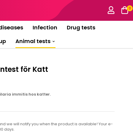
0
diseases
Infection
Drug tests
up
Animal tests
test för Katt
ilaria immitis hos katter.
d we will notify you when the product is available! Your e-
80 days.