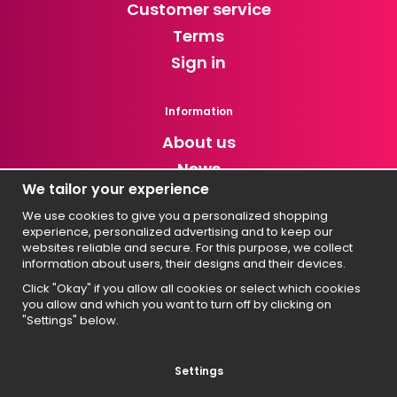
Customer service
Terms
Sign in
Information
About us
News
We tailor your experience
Newsletter
We use cookies to give you a personalized shopping
experience, personalized advertising and to keep our
Get exclusive discounts and news!
websites reliable and secure. For this purpose, we collect
information about users, their designs and their devices.
Click "Okay" if you allow all cookies or select which cookies
you allow and which you want to turn off by clicking on
Svenska
"Settings" below.
English
Suomi
Settings