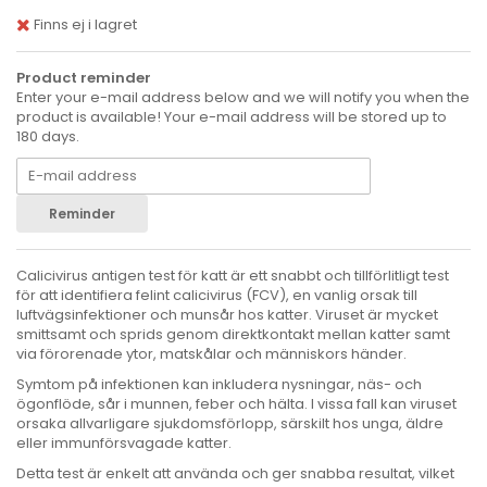
Finns ej i lagret
Product reminder
Enter your e-mail address below and we will notify you when the
product is available! Your e-mail address will be stored up to
180 days.
Reminder
Calicivirus antigen test för katt är ett snabbt och tillförlitligt test
för att identifiera felint calicivirus (FCV), en vanlig orsak till
luftvägsinfektioner och munsår hos katter. Viruset är mycket
smittsamt och sprids genom direktkontakt mellan katter samt
via förorenade ytor, matskålar och människors händer.
Symtom på infektionen kan inkludera nysningar, näs- och
ögonflöde, sår i munnen, feber och hälta. I vissa fall kan viruset
orsaka allvarligare sjukdomsförlopp, särskilt hos unga, äldre
eller immunförsvagade katter.
Detta test är enkelt att använda och ger snabba resultat, vilket